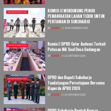
KOMISI II MENDUKUNG PENUH
UNCATEGORIZED
PEMANFAATAN LAHAN TIDUR UNTUK
PERTANIAN DI SUKOHARJO
BY
ADMIN
18 NOVEMBER 2025
Komisi I DPRD Gelar Audensi Terkait
UNCATEGORIZED
Putusan MA Soal Desa Gedangan
BY
ADMIN
22 OKTOBER 2025
DPRD dan Bupati Sukoharjo
UNCATEGORIZED
Tandatangan Persetujuan Bersama
Raperda APBD 2026
BY
ADMIN
20 OKTOBER 2025
DPRD Sukoharjo Bentuk Pansus