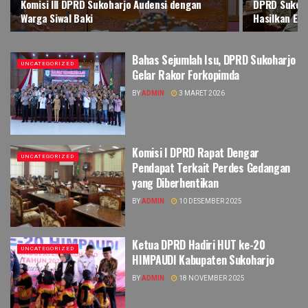
Komisi III DPRD Sukoharjo Audensi dengan
DPRD Sukoha
Warga Siwal Baki
Hasilkan Em
Bahas Sejumlah Isu, DPRD Sukoharjo
UNCATEGORIZED
Gelar Rakor Forkopimda
BY
ADMIN
3 MARET 2026
Komisi I DPRD Rapat Dengar
UNCATEGORIZED
Pendapat Terkait Perdes Gedangan
yang Diberhentikan
BY
ADMIN
10 DESEMBER 2025
Ketua DPRD Hadiri HUT ke-20
UNCATEGORIZED
HIMPAUDI Kabupaten Sukoharjo
BY
ADMIN
18 NOVEMBER 2025