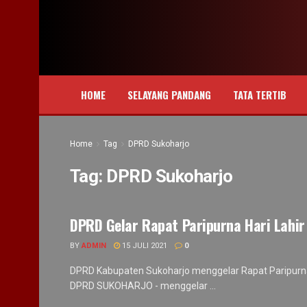
HOME
SELAYANG PANDANG
TATA TERTIB
Home
Tag
DPRD Sukoharjo
Tag:
DPRD Sukoharjo
DPRD Gelar Rapat Paripurna Hari Lahir
BY
ADMIN
15 JULI 2021
0
DPRD Kabupaten Sukoharjo menggelar Rapat Paripurna 
DPRD SUKOHARJO - menggelar ...