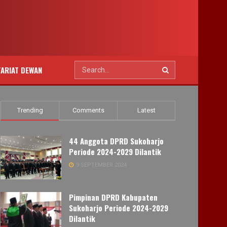
TARIAT DEWAN
Trending
Comments
Latest
44 Anggota DPRD Sukoharjo
Periode 2024-2029 Dilantik
9 SEPTEMBER 2024
Pimpinan DPRD Kabupaten
Sukoharjo Periode 2024-2029
Dilantik