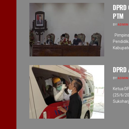
DPRD 
PTM
BY
ADMIN
Pimpina
Pendidi
Kabupate
DPRD 
BY
ADMIN
Ketua DP
(25/6/2
Sukoharj