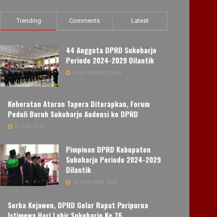
Trending
Comments
Latest
44 Anggota DPRD Sukoharjo
Periode 2024-2029 Dilantik
9 SEPTEMBER 2024
Keberatan Aturan Tapera Diterapkan, Forum
Peduli Buruh Sukoharjo Audensi ke DPRD
6 JUNI 2024
Pimpinan DPRD Kabupaten
Sukoharjo Periode 2024-2029
Dilantik
16 OKTOBER 2024
Serba Kejawen, DPRD Gelar Rapat Paripurna
Istimewa Hari Lahir Sukoharjo Ke 76