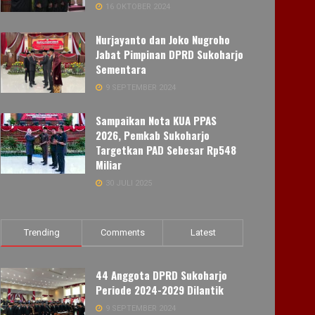
16 OKTOBER 2024
Nurjayanto dan Joko Nugroho
Jabat Pimpinan DPRD Sukoharjo
Sementara
9 SEPTEMBER 2024
Sampaikan Nota KUA PPAS
2026, Pemkab Sukoharjo
Targetkan PAD Sebesar Rp548
Miliar
30 JULI 2025
Trending
Comments
Latest
44 Anggota DPRD Sukoharjo
Periode 2024-2029 Dilantik
9 SEPTEMBER 2024