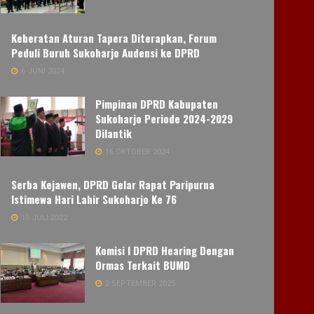
Keberatan Aturan Tapera Diterapkan, Forum
Peduli Buruh Sukoharjo Audensi ke DPRD
6 JUNI 2024
Pimpinan DPRD Kabupaten
Sukoharjo Periode 2024-2029
Dilantik
16 OKTOBER 2024
Serba Kejawen, DPRD Gelar Rapat Paripurna
Istimewa Hari Lahir Sukoharjo Ke 76
15 JULI 2022
Komisi I DPRD Hearing Dengan
Ormas Terkait BUMD
2 SEPTEMBER 2025