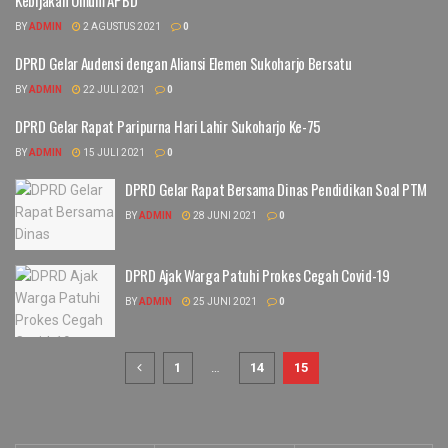
BY
ADMIN
2 AGUSTUS 2021
0
DPRD Gelar Audensi dengan Aliansi Elemen Sukoharjo Bersatu
BY
ADMIN
22 JULI 2021
0
DPRD Gelar Rapat Paripurna Hari Lahir Sukoharjo Ke-75
BY
ADMIN
15 JULI 2021
0
DPRD Gelar Rapat Bersama Dinas Pendidikan Soal PTM
BY
ADMIN
28 JUNI 2021
0
DPRD Ajak Warga Patuhi Prokes Cegah Covid-19
BY
ADMIN
25 JUNI 2021
0
1
…
14
15