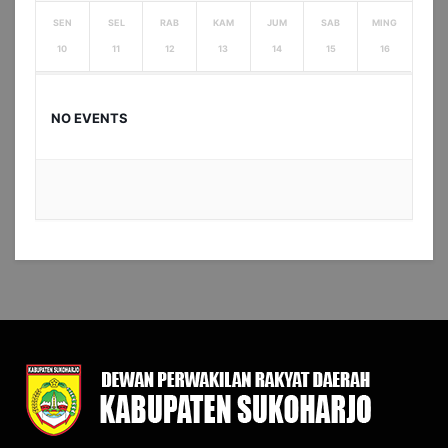
SEN
SEL
RAB
KAM
JUM
SAB
MING
10
11
12
13
14
15
16
NO EVENTS