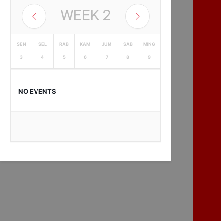
WEEK
2
SEN
SEL
RAB
KAM
JUM
SAB
MING
3
4
5
6
7
8
9
NO EVENTS