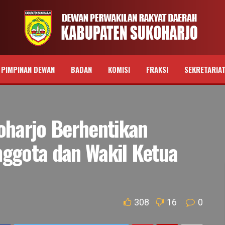
PIMPINAN DEWAN
BADAN
KOMISI
FRAKSI
SEKRETARIA
harjo Berhentikan
nggota dan Wakil Ketua
308
16
0