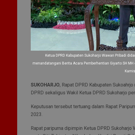
Ketua DPRD Kabupaten Sukoharjo Wawan Pribadi didam
menandatangani Berita Acara Pemberhentian Giyarto SH MH d
Kamis
SUKOHARJO
, Rapat DPRD Kabupaten Sukoahrjo
DPRD sekaligus Wakil Ketua DPRD Sukoharjo pe
Keputusan tersebut tertuang dalam Rapat Paripu
2023.
Rapat paripurna dipimpin Ketua DPRD Sukoharjo