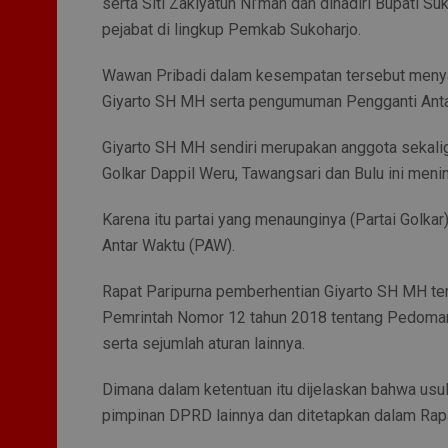
serta Siti Zakiyatun Ni’mah dan dihadiri Bupati Su
pejabat di lingkup Pemkab Sukoharjo.
Wawan Pribadi dalam kesempatan tersebut meny
Giyarto SH MH serta pengumuman Pengganti Anta
Giyarto SH MH sendiri merupakan anggota sekalig
Golkar Dappil Weru, Tawangsari dan Bulu ini menin
Karena itu partai yang menaunginya (Partai Golka
Antar Waktu (PAW).
Rapat Paripurna pemberhentian Giyarto SH MH te
Pemrintah Nomor 12 tahun 2018 tentang Pedoman
serta sejumlah aturan lainnya.
Dimana dalam ketentuan itu dijelaskan bahwa usu
pimpinan DPRD lainnya dan ditetapkan dalam Rapa