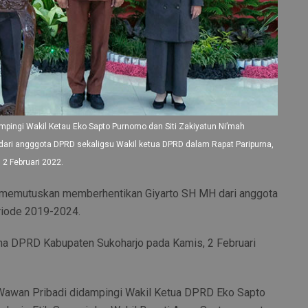
pingi Wakil Ketau Eko Sapto Purnomo dan Siti Zakiyatun Ni’mah
ari angggota DPRD sekaligsu Wakil ketua DPRD dalam Rapat Paripurna,
 2 Februari 2022.
 memutuskan memberhentikan Giyarto SH MH dari anggota
riode 2019-2024.
rna DPRD Kabupaten Sukoharjo pada Kamis, 2 Februari
 Wawan Pribadi didampingi Wakil Ketua DPRD Eko Sapto