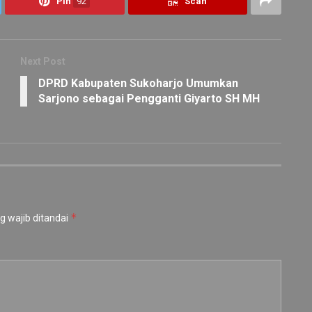
Pin
92
Scan
Next Post
DPRD Kabupaten Sukoharjo Umumkan
Sarjono sebagai Pengganti Giyarto SH MH
*
g wajib ditandai