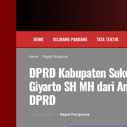
HOME
SELAYANG PANDANG
TATA TERTIB
Home
Rapat Paripurna
DPRD Kabupaten Suko
Giyarto SH MH dari A
DPRD
2 Februari 2023
in
Rapat Paripurna