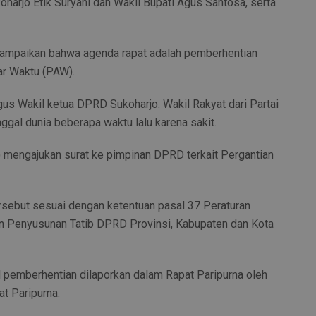
koharjo Etik Suryani dan Wakil Bupati Agus Santosa, serta
ampaikan bahwa agenda rapat adalah pemberhentian
r Waktu (PAW).
us Wakil ketua DPRD Sukoharjo. Wakil Rakyat dari Partai
ggal dunia beberapa waktu lalu karena sakit.
r) mengajukan surat ke pimpinan DPRD terkait Pergantian
rsebut sesuai dengan ketentuan pasal 37 Peraturan
 Penyusunan Tatib DPRD Provinsi, Kabupaten dan Kota
l pemberhentian dilaporkan dalam Rapat Paripurna oleh
t Paripurna.