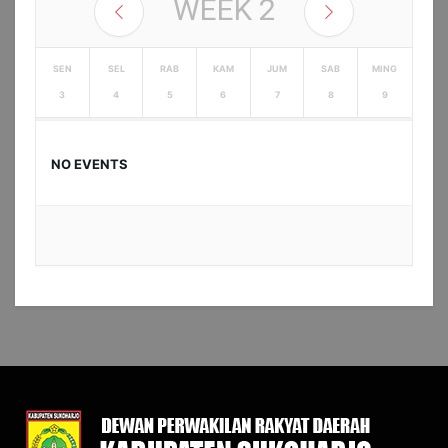
WEEK
2
SEN
SEL
RAB
KAM
JUM
SAB
MING
3
4
5
6
7
8
9
NO EVENTS