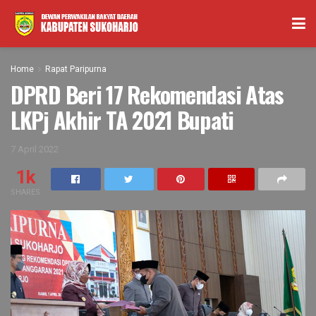
Home
Rapat Paripurna
DPRD Beri 17 Rekomendasi Atas
LKPj Akhir TA 2021 Bupati
7 April 2022
1k
SHARES