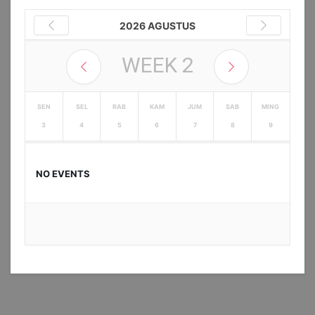
2026 AGUSTUS
WEEK
2
SEN
SEL
RAB
KAM
JUM
SAB
MING
3
4
5
6
7
8
9
NO EVENTS