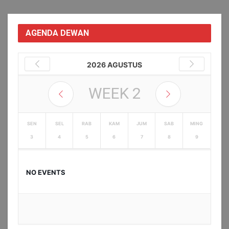
AGENDA DEWAN
2026 AGUSTUS
WEEK
2
SEN
SEL
RAB
KAM
JUM
SAB
MING
3
4
5
6
7
8
9
NO EVENTS